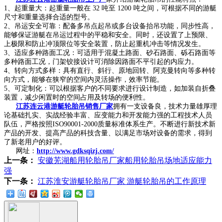
1、起重量大：起重量一般在 32 吨至 1200 吨之间，可根据不同的游艇
尺寸和重量选择合适的型号。
2、吊运安全可靠：配备多吊点起吊或多台设备抬吊功能，同步性高，
能够保证游艇在吊运过程中的平稳和安全。同时，还设置了上预限、
上极限和防止冲顶限位等安全装置，防止起重机冲击等情况发生。
3、适应多种路面工况：可适用于混凝土路面、砂石路面、砾石路面等
多种路面工况，门架铰接设计可消除因路面不平引起的内应力。
4、转向方式多样：具有直行、斜行、原地回转、阿克曼转向等多种转
向方式，能够在狭窄的空间内灵活操作，效率节能。
5、可定制化：可以根据客户的不同要求进行设计制造，如加装自折叠
装置，减少闲置时的空间占用及转场的便利性。
江苏连云港游艇轮胎吊销售厂家
拥有一支设备良，技术力量雄厚理
论基础扎实、实战经验丰富、应变能力和开发能力强的工程技术人员
队伍，严格按照ISO90001-2000质量标准体系生产。不断进行新技术新
产品的开发、提高产品的科技含量、以满足市场对设备的需求，得到
了新老用户的好评。
网址：
http://www.gdksqizj.com/
上一条：
安徽芜湖船用轮胎吊厂家船用轮胎吊场地适应能力
强
下一条：
江苏淮安游艇轮胎吊厂家 游艇轮胎吊的工作原理